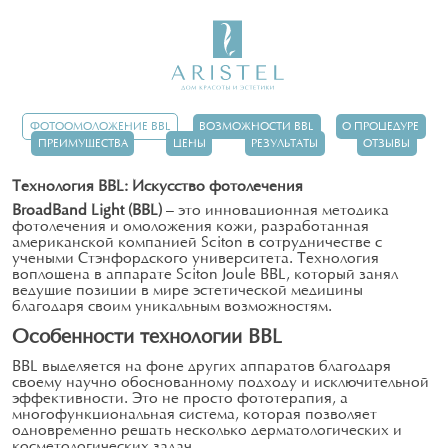
Фотоомоложение BBL
ФОТООМОЛОЖЕНИЕ BBL
ВОЗМОЖНОСТИ BBL
О ПРОЦЕДУРЕ
ПРЕИМУЩЕСТВА
ЦЕНЫ
РЕЗУЛЬТАТЫ
ОТЗЫВЫ
Технология BBL: Искусство фотолечения
BroadBand Light (BBL)
— это инновационная методика
фотолечения и омоложения кожи, разработанная
американской компанией Sciton в сотрудничестве с
учеными Стэнфордского университета. Технология
воплощена в аппарате Sciton Joule BBL, который занял
ведущие позиции в мире эстетической медицины
благодаря своим уникальным возможностям.
Особенности технологии BBL
BBL выделяется на фоне других аппаратов благодаря
своему научно обоснованному подходу и исключительной
эффективности. Это не просто фототерапия, а
многофункциональная система, которая позволяет
одновременно решать несколько дерматологических и
косметологических задач.