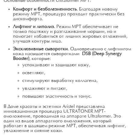
Основные особенности Ultraformer MPT:
Комфорт и безболезненность
. Благодаря новому
режиму MPT, процедура проходит практически без
дискомфорта.
Лифтинг и липолиз
. Режим MPT обеспечивает не
только подтяжку и разглаживание морщин, но и
помогает избавиться от лишних жировых отложений,
улучшая контуры лица.
Эксклюзивные сыворотки
. Одновременно с лифтингом
кожа насыщается сыворотками
DSB (Deep Synergy
Booster)
, которые:
успокаивают и защищают кожу,
осветляют,
стимулируют выработку коллагена,
увлажняют и питают,
повышают эластичность и тонус.
В Доме красоты и эстетики Aristel представлена
инновационная процедура ULTRATONER MPT-
омоложение, проводимая на аппарате Ultraformer. Это
один из видов аппаратного омоложения, который
работает в щадящем режиме MPT, обеспечивая лифтинг,
увлажнение и сияние кожи.