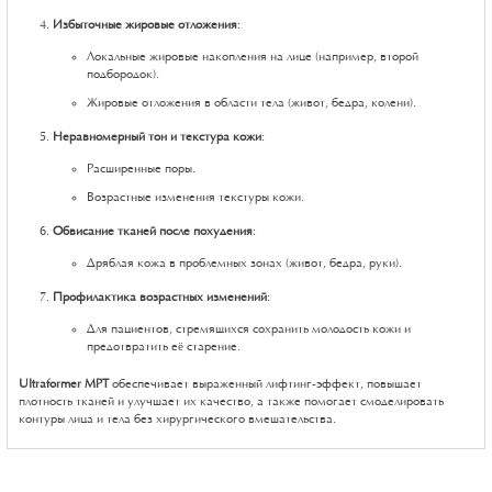
Избыточные жировые отложения
:
Локальные жировые накопления на лице (например, второй
подбородок).
Жировые отложения в области тела (живот, бедра, колени).
Неравномерный тон и текстура кожи
:
Расширенные поры.
Возрастные изменения текстуры кожи.
Обвисание тканей после похудения
:
Дряблая кожа в проблемных зонах (живот, бедра, руки).
Профилактика возрастных изменений
:
Для пациентов, стремящихся сохранить молодость кожи и
предотвратить её старение.
Ultraformer MPT
обеспечивает выраженный лифтинг-эффект, повышает
плотность тканей и улучшает их качество, а также помогает смоделировать
контуры лица и тела без хирургического вмешательства.