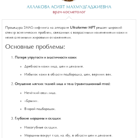
АХЛАКОВА АСИЯТ МАХМУДГАДЖИЕВНА
врач-косметолог
Процедура SMAS-лифтинга на аппарате
Ultraformer MPT
решает широкий
спектр эстетических проблем, связанных с возрастными изменениями кожи и
нежелательными жировыми отложениями.
Основные проблемы:
Потеря упругости и эластичности кожи
:
Дряблость кожи лица, шеи и декольте.
Избыток кожи в области подбородка, шеи, верхних век.
Опущение мягких тканей лица и тела (гравитационный птоз)
:
Нечёткий овал лица.
«Брыли».
Второй подбородок.
Глубокие морщины и складки
:
Носогубные складки.
Морщины вокруг глаз, на лбу, в области шеи и декольте.