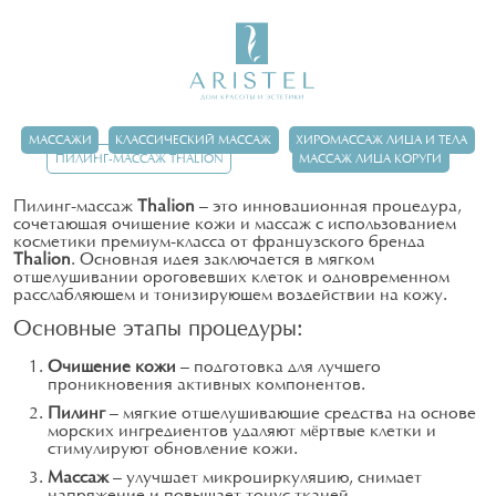
Пилинг-массаж THALION
МАCCАЖИ
КЛАССИЧЕСКИЙ МАССАЖ
ХИРОМАССАЖ ЛИЦА И ТЕЛА
ПИЛИНГ-МАССАЖ THALION
МАССАЖ ЛИЦА КОРУГИ
Пилинг-массаж
Thalion
— это инновационная процедура,
сочетающая очищение кожи и массаж с использованием
косметики премиум-класса от французского бренда
Thalion
. Основная идея заключается в мягком
отшелушивании ороговевших клеток и одновременном
расслабляющем и тонизирующем воздействии на кожу.
Основные этапы процедуры:
Очищение кожи
— подготовка для лучшего
проникновения активных компонентов.
Пилинг
— мягкие отшелушивающие средства на основе
морских ингредиентов удаляют мёртвые клетки и
стимулируют обновление кожи.
Массаж
— улучшает микроциркуляцию, снимает
напряжение и повышает тонус тканей.