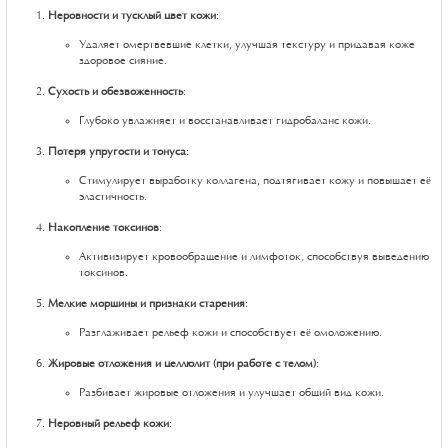
Неровности и тусклый цвет кожи
:
Удаляет омертвевшие клетки, улучшая текстуру и придавая коже
здоровое сияние.
Сухость и обезвоженность
:
Глубоко увлажняет и восстанавливает гидробаланс кожи.
Потеря упругости и тонуса
:
Стимулирует выработку коллагена, подтягивает кожу и повышает её
эластичность.
Накопление токсинов
:
Активизирует кровообращение и лимфоток, способствуя выведению
токсинов.
Мелкие морщины и признаки старения
:
Разглаживает рельеф кожи и способствует её омоложению.
Жировые отложения и целлюлит (при работе с телом)
:
Разбивает жировые отложения и улучшает общий вид кожи.
Неровный рельеф кожи
: